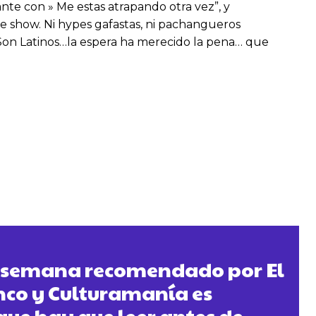
nte con » Me estas atrapando otra vez”, y
e show. Ni hypes gafastas, ni pachangueros
o Son Latinos…la espera ha merecido la pena… que
la semana recomendado por El
nco y Culturamanía es
 que hay que leer antes de