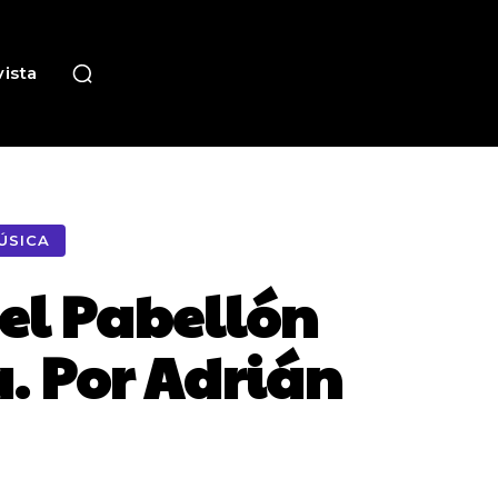
ista
ÚSICA
el Pabellón
. Por Adrián