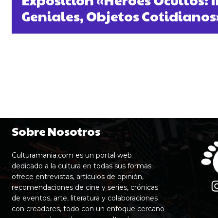
Geniales, Objetos Cotidianos
Sobre Nosotros
Culturamania.com es un portal web
dedicado a la cultura en todas sus formas:
ofrece entrevistas, artículos de opinión,
recomendaciones de cine y series, crónicas
de eventos, arte, literatura y colaboraciones
con creadores, todo con un enfoque cercano