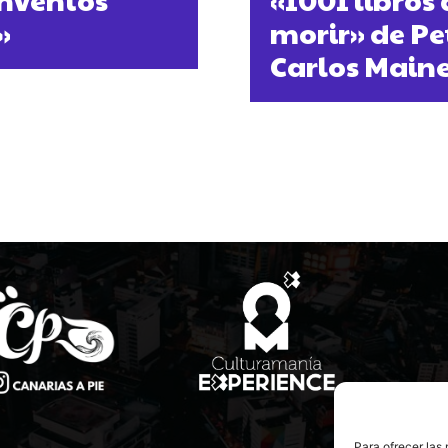
»
morir» de Pet
Carlos Main
Para ofrecer las