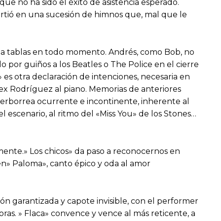
ue no ha sido el éxito de asistencia esperado.
virtió en una sucesión de himnos que, mal que le
tila tablas en todo momento. Andrés, como Bob, no
olo por guiños a los Beatles o The Police en el cierre
s otra declaración de intenciones, necesaria en
l ex Rodríguez al piano. Memorias de anteriores
 verborrea ocurrente e incontinente, inherente al
 el escenario, al ritmo del «Miss You» de los Stones…
amente.» Los chicos» da paso a reconocernos en
en» Paloma», canto épico y oda al amor
ón garantizada y capote invisible, con el performer
oras. » Flaca» convence y vence al más reticente, a