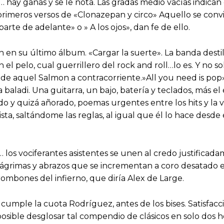
ay ganas y se le nota. Las gradas medio vacías indican q
s primeros versos de «Clonazepan y circo» Aquello se con
arte de adelante» o » A los ojos», dan fe de ello.
ión en su último álbum. «Cargar la suerte». La banda des
en el pelo, cual guerrillero del rock and roll…lo es. Y no s
 aquel Salmon a contracorriente.»All you need is pop» e
baladi. Una guitarra, un bajo, batería y teclados, más e
ido y quizá añorado, poemas urgentes entre los hits y la
ista, saltándome las reglas, al igual que él lo hace desde
los vociferantes asistentes se unen al credo justificad
Lágrimas y abrazos que se incrementan a coro desatado 
mbones del infierno, que diría Alex de Large.
cumple la cuota Rodríguez, antes de los bises. Satisfacci
osible desglosar tal compendio de clásicos en solo dos h