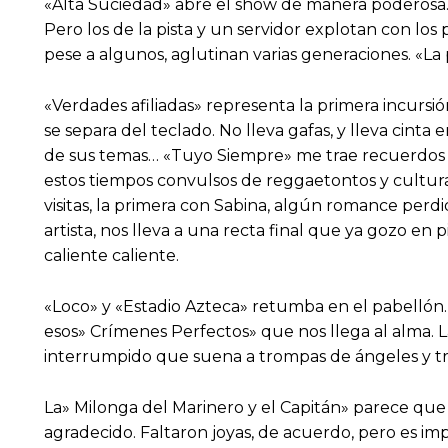
«Alta Suciedad» abre el show de manera poderosa… h
Pero los de la pista y un servidor explotan con lo
pese a algunos, aglutinan varias generaciones. «La p
«Verdades afiliadas» representa la primera incurs
se separa del teclado. No lleva gafas, y lleva cinta 
de sus temas… «Tuyo Siempre» me trae recuerdos de
estos tiempos convulsos de reggaetontos y cultura 
visitas, la primera con Sabina, algún romance perd
artista, nos lleva a una recta final que ya gozo en p
caliente caliente.
«Loco» y «Estadio Azteca» retumba en el pabellón… 
esos» Crímenes Perfectos» que nos llega al alma. 
interrumpido que suena a trompas de ángeles y tro
La» Milonga del Marinero y el Capitán» parece que 
agradecido. Faltaron joyas, de acuerdo, pero es imp