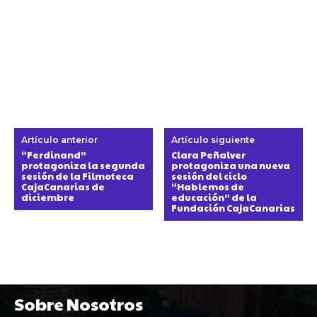
Artículo anterior
Artículo siguiente
“Ferdinand”
Clara Peñalver
protagoniza la segunda
protagoniza una nueva
sesión de la Filmoteca
sesión del ciclo
CajaCanarias de
“Hablemos de
diciembre
educación” de la
Fundación CajaCanarias
Sobre Nosotros