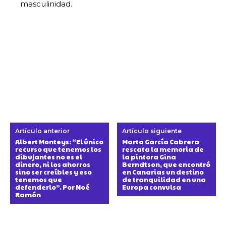
masculinidad.
Artículo anterior
Artículo siguiente
Albert Monteys: “El único
Marta García Cabrera
recurso que tenemos los
rescata la memoria de
dibujantes no es el
la pintora Gina
dinero, ni los ahorros
Berndtson, que encontró
sino ser creíbles y eso
en Canarias un destino
tenemos que
de tranquilidad en una
defenderlo”. Por Noé
Europa convulsa
Ramón