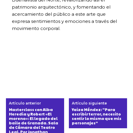
patrimonio arquitectónico, y fomentando el
acercamiento del público a este arte que
expresa sentimientos y emociones a través del
movimiento corporal.
Artículo anterior
Artículo siguiente
Masterclass con Alba
Yaiza Méndez: “Para
Heredia y Robert «El
escribir terror, necesito
moreno»: El legado del
sentir lo mismo que mis
baile de Granada. Sala
personajes”
de Cámara del Teatro
Leal. Por Jonathan