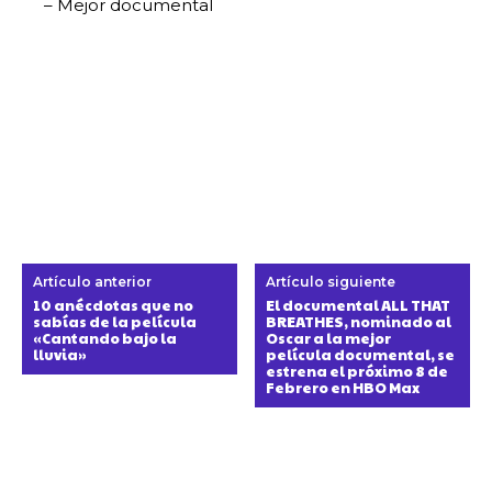
– Mejor documental
Artículo anterior
Artículo siguiente
10 anécdotas que no
El documental ALL THAT
sabías de la película
BREATHES, nominado al
«Cantando bajo la
Oscar a la mejor
lluvia»
película documental, se
estrena el próximo 8 de
Febrero en HBO Max