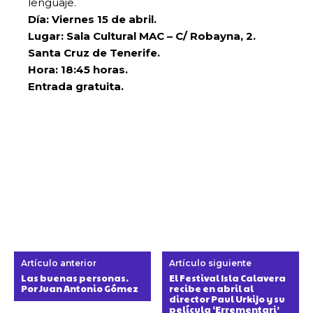
lenguaje.
Día: Viernes 15 de abril.
Lugar: Sala Cultural MAC – C/ Robayna, 2.
Santa Cruz de Tenerife.
Hora: 18:45 horas.
Entrada gratuita.
Artículo anterior
Artículo siguiente
Las buenas personas.
El Festival Isla Calavera
Por Juan Antonio Gómez
recibe en abril al
director Paul Urkijo y su
película ‘Errementari’