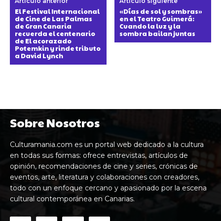
Artículo anterior
Artículo siguiente
El Festival Internacional
«Días de sol y sombras»
de Cine de Las Palmas
en el Teatro Guimerá:
de Gran Canaria
Cuando la luz y la
recuerda el centenario
sombra bailan juntas
de El acorazado
Potemkin y rinde tributo
a David Lynch
Sobre Nosotros
Culturamania.com es un portal web dedicado a la cultura
en todas sus formas: ofrece entrevistas, artículos de
opinión, recomendaciones de cine y series, crónicas de
eventos, arte, literatura y colaboraciones con creadores,
todo con un enfoque cercano y apasionado por la escena
cultural contemporánea en Canarias.