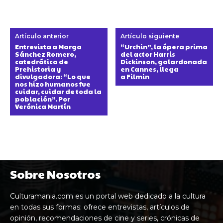
Artículo anterior
Artículo siguiente
Entrevista a Marga
“Urchin”, la ópera prima
Sánchez Romero,
del actor Harris
catedrática de
Dickinson, galardonada
Prehistoria y
en Cannes, llega
divulgadora: “Lo que
a Filmin
nos hizo humanos fue
cuidar, cuidar de toda la
población”. Por
Verónica Martín
Sobre Nosotros
Culturamania.com es un portal web dedicado a la cultura
en todas sus formas: ofrece entrevistas, artículos de
opinión, recomendaciones de cine y series, crónicas de