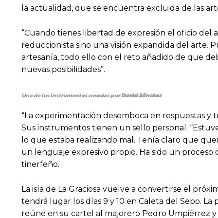
la actualidad, que se encuentra excluida de las arte
“Cuando tienes libertad de expresión el oficio del
reduccionista sino una visión expandida del arte. P
artesanía, todo ello con el reto añadido de que d
nuevas posibilidades”.
Uno de los instrumentos creados por
David Sánchez
“La experimentación desemboca en respuestas y te 
Sus instrumentos tienen un sello personal. “Est
lo que estaba realizando mal. Tenía claro que querí
un lenguaje expresivo propio. Ha sido un proceso 
tinerfeño.
La isla de La Graciosa vuelve a convertirse el pr
tendrá lugar los días 9 y 10 en Caleta del Sebo. La
reúne en su cartel al majorero Pedro Umpiérrez y