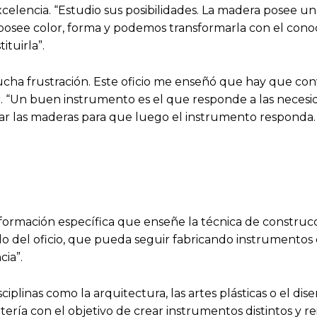
xcelencia. “Estudio sus posibilidades. La madera posee u
ra, posee color, forma y podemos transformarla con el co
tuirla”.
ha frustración. Este oficio me enseñó que hay que convi
er. “Un buen instrumento es el que responde a las necesid
ar las maderas para que luego el instrumento responda.
ormación específica que enseñe la técnica de construcc
endo del oficio, que pueda seguir fabricando instrumento
cia”.
plinas como la arquitectura, las artes plásticas o el diseñ
ería con el objetivo de crear instrumentos distintos y rei