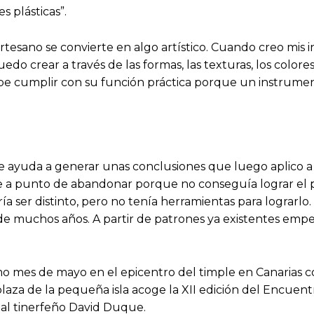
s plásticas”.
 artesano se convierte en algo artístico. Cuando creo mi
uedo crear a través de las formas, las texturas, los colo
ebe cumplir con su función práctica porque un instrumen
ayuda a generar unas conclusiones que luego aplico a la
uve a punto de abandonar porque no conseguía lograr e
a ser distinto, pero no tenía herramientas para lograrlo.
de muchos años. A partir de patrones ya existentes empec
óximo mes de mayo en el epicentro del timple en Canaria
 plaza de la pequeña isla acoge la XII edición del Encuent
 al tinerfeño David Duque.