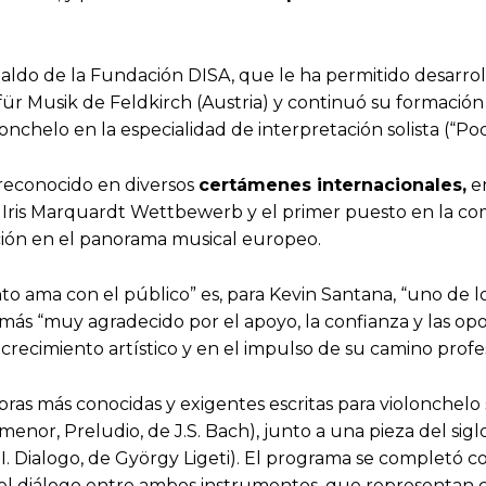
ldo de la Fundación DISA, que le ha permitido desarroll
für Musik de Feldkirch (Austria) y continuó su formació
onchelo en la especialidad de interpretación solista (“Po
o reconocido en diversos
certámenes internacionales,
en
ón Iris Marquardt Wettbewerb y el primer puesto en la c
ión en el panorama musical europeo.
anto ama con el público” es, para Kevin Santana, “uno de
emás “muy agradecido por el apoyo, la confianza y las op
ecimiento artístico y en el impulso de su camino profes
obras más conocidas y exigentes escritas para violonche
o menor, Preludio, de J.S. Bach), junto a una pieza del 
 I. Dialogo, de György Ligeti). El programa se completó c
 del diálogo entre ambos instrumentos, que representan