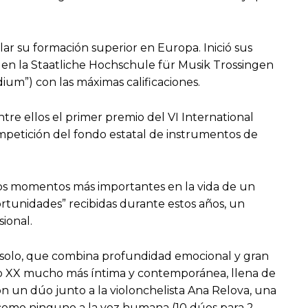
ar su formación superior en Europa. Inició sus
n en la Staatliche Hochschule für Musik Trossingen
dium”) con las máximas calificaciones.
tre ellos el primer premio del VI International
ompetición del fondo estatal de instrumentos de
 los momentos más importantes en la vida de un
ortunidades” recibidas durante estos años, un
ional.
lo solo, que combina profundidad emocional y gran
siglo XX mucho más íntima y contemporánea, llena de
on un dúo junto a la violonchelista Ana Relova, una
 como ninguno a la voz humana (10 dúos para 2