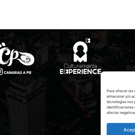
Para ofrecer las
almacenar y/o ac
tecnologías nos 
identificaciones 
afectar negativa
Acep