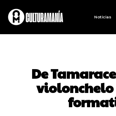
Noticias
De Tamaracei
violonchelo
formati