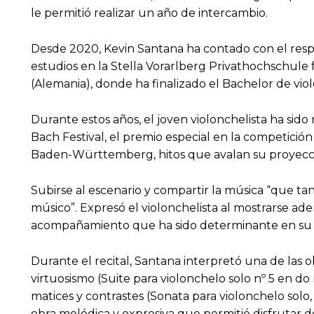
le permitió realizar un año de intercambio.
Desde 2020, Kevin Santana ha contado con el respa
estudios en la Stella Vorarlberg Privathochschule 
(Alemania), donde ha finalizado el Bachelor de viol
Durante estos años, el joven violonchelista ha sid
Bach Festival, el premio especial en la competici
Baden-Württemberg, hitos que avalan su proyecc
Subirse al escenario y compartir la música “que t
músico”. Expresó el violonchelista al mostrarse ad
acompañamiento que ha sido determinante en su cr
Durante el recital, Santana interpretó una de las 
virtuosismo (Suite para violonchelo solo nº 5 en d
matices y contrastes (Sonata para violonchelo solo,
obra melódica y expresiva que permitió disfrutar