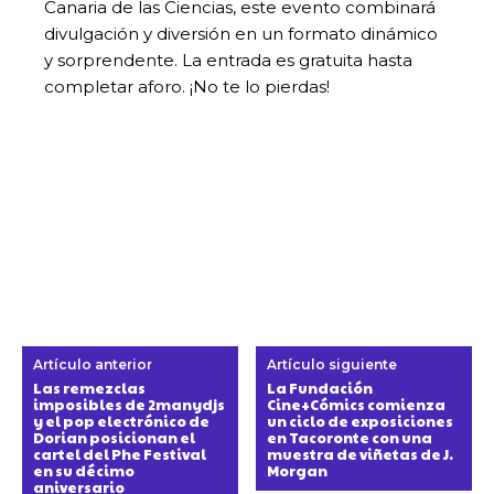
Canaria de las Ciencias, este evento combinará
divulgación y diversión en un formato dinámico
y sorprendente. La entrada es gratuita hasta
completar aforo. ¡No te lo pierdas!
Artículo anterior
Artículo siguiente
Las remezclas
La Fundación
imposibles de 2manydjs
Cine+Cómics comienza
y el pop electrónico de
un ciclo de exposiciones
Dorian posicionan el
en Tacoronte con una
cartel del Phe Festival
muestra de viñetas de J.
en su décimo
Morgan
aniversario