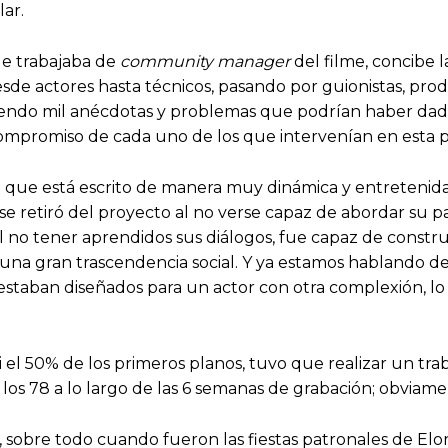
ar.
ue trabajaba de
community manager
del filme, concibe la
esde actores hasta técnicos, pasando por guionistas, pro
cogiendo mil anécdotas y problemas que podrían haber dad
mpromiso de cada uno de los que intervenían en esta 
ro que está escrito de manera muy dinámica y entretenid
se retiró del proyecto al no verse capaz de abordar su pa
 no tener aprendidos sus diálogos, fue capaz de construi
on una gran trascendencia social. Y ya estamos hablando de
staban diseñados para un actor con otra complexión, lo q
i el 50% de los primeros planos, tuvo que realizar un tra
los 78 a lo largo de las 6 semanas de grabación; obviamen
, sobre todo cuando fueron las fiestas patronales de El