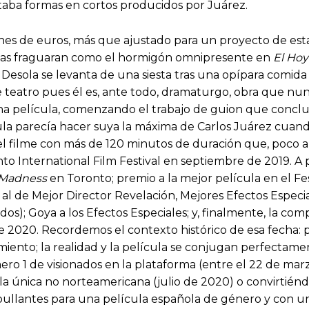
aba formas en cortos producidos por Juárez.
es de euros, más que ajustado para un proyecto de estas
deas fraguaran como el hormigón omnipresente en
El Ho
esola se levanta de una siesta tras una opípara comid
 teatro pues él es, ante todo, dramaturgo, obra que nun
na película, comenzando el trabajo de guion que concluy
ula parecía hacer suya la máxima de Carlos Juárez cuand
 del filme con más de 120 minutos de duración que, poco 
to International Film Festival en septiembre de 2019. A 
 Madness
en Toronto; premio a la mejor película en el Fe
o al de Mejor Director Revelación, Mejores Efectos Especi
idos); Goya a los Efectos Especiales; y, finalmente, la co
 2020. Recordemos el contexto histórico de esa fecha: 
miento; la realidad y la película se conjugan perfecta
 1 de visionados en la plataforma (entre el 22 de marzo
do la única no norteamericana (julio de 2020) o convirtién
bullantes para una película española de género y con un