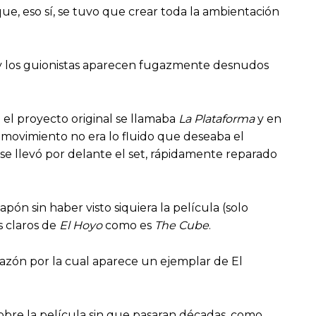
nque, eso sí, se tuvo que crear toda la ambientación
n y los guionistas aparecen fugazmente desnudos
 el proyecto original se llamaba
La Plataforma
y en
u movimiento no era lo fluido que deseaba el
 se llevó por delante el set, rápidamente reparado
ón sin haber visto siquiera la película (solo
s claros de
El Hoyo
como es
The Cube
.
razón por la cual aparece un ejemplar de El
obre la película sin que pasaran décadas, como