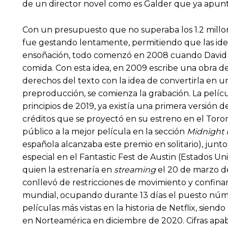
de un director novel como es Galder que ya apunt
Con un presupuesto que no superaba los 1.2 millon
fue gestando lentamente, permitiendo que las i
ensoñación, todo comenzó en 2008 cuando David D
comida. Con esta idea, en 2009 escribe una obra de
derechos del texto con la idea de convertirla en u
preproducción, se comienza la grabación. La pelíc
principios de 2019, ya existía una primera versión
créditos que se proyectó en su estreno en el Toron
público a la mejor película en la sección
Midnight
española alcanzaba este premio en solitario), junt
especial en el Fantastic Fest de Austin (Estados Un
quien la estrenaría en
streaming
el 20 de marzo de
conllevó de restricciones de movimiento y confina
mundial, ocupando durante 13 días el puesto número
películas más vistas en la historia de Netflix, sien
en Norteamérica en diciembre de 2020. Cifras apa