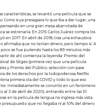
 características, se levantó una película que se
yo
. Como si ya presagiara lo que iba a dar lugar, una
a pensando en una gran mesa abarrotada de
ca se estrenaría. En 2015 Carlos Juárez compra los
ó en 2017. En abril de 2018, tras una exhaustiva
o afirmaba que no tenían dinero, pero tiempo sí. A
a poco se fue puliendo hasta los 89 minutos más
partir de ahí comienza la leyenda: Premio del
stival de Sitges (primera vez que una película
ales y Premio del Público; selección con pase
mpra de los derechos por la todopoderosa Netflix
plena primera ola del COVID y todo lo que eso
mente. Inmediatamente se convirtió en un fenómeno
 al 3 de abril de 2020), entrando entre las 10
dose en la película de lengua no inglesa más vista
 presupuesto que no llegaba ni al 10% del dinero