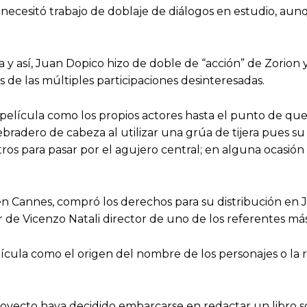
 se necesitó trabajo de doblaje de diálogos en estudio, au
a y así, Juan Dopico hizo de doble de “acción” de Zorio
s de las múltiples participaciones desinteresadas.
 película como los propios actores hasta el punto de que
ebradero de cabeza al utilizar una grúa de tijera pues s
ros para pasar por el agujero central; en alguna ocasión
 Cannes, compró los derechos para su distribución en Jap
r de Vicenzo Natali director de uno de los referentes má
lícula como el origen del nombre de los personajes o la 
oyecto haya decidido embarcarse en redactar un libro s