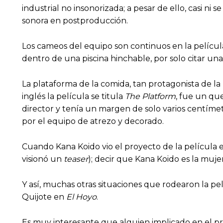
industrial no insonorizada; a pesar de ello, casi ni
sonora en postproducción.
Los cameos del equipo son continuos en la películ
dentro de una piscina hinchable, por solo citar una
La plataforma de la comida, tan protagonista de la
inglés la película se titula
The Platform
, fue un qu
director y tenía un margen de solo varios centímet
por el equipo de atrezo y decorado.
Cuando Kana Koido vio el proyecto de la película en
visionó un
teaser
); decir que Kana Koido es la muje
Y así, muchas otras situaciones que rodearon la pe
Quijote en
El Hoyo
.
Es muy interesante que alguien implicado en el pr