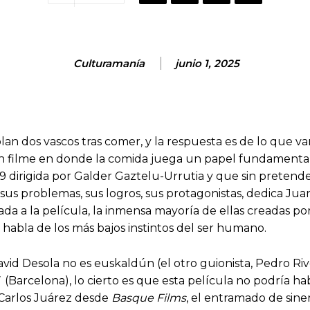
Culturamanía
junio 1, 2025
an dos vascos tras comer, y la respuesta es de lo que va
n filme en donde la comida juega un papel fundamental 
19 dirigida por Galder Gaztelu-Urrutia y que sin pretend
s, sus problemas, sus logros, sus protagonistas, dedica J
ada a la película, la inmensa mayoría de ellas creadas po
 habla de los más bajos instintos del ser humano.
vid Desola no es euskaldún (el otro guionista, Pedro Riv
(Barcelona), lo cierto es que esta película no podría hab
 Carlos Juárez desde
Basque Films
, el entramado de siner