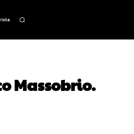
ista
co Massobrio.