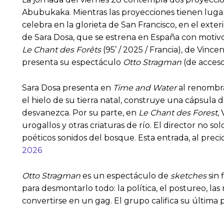
Abubukaka. Mientras las proyecciones tienen lugar
celebra en la glorieta de San Francisco, en el exteri
de Sara Dosa, que se estrena en España con motivo 
Le Chant des Forêts
(95’ / 2025 / Francia), de Vinc
presenta su espectáculo
Otto Stragman
(de acceso
Sara Dosa presenta en
Time and Water
al renombra
el hielo de su tierra natal, construye una cápsula 
desvanezca. Por su parte, en
Le Chant des Forest
,
urogallos y otras criaturas de río. El director no 
poéticos sonidos del bosque. Esta entrada, al pre
2026
Otto Stragman
es un espectáculo de
sketches
sin 
para desmontarlo todo: la política, el postureo, las
convertirse en un gag. El grupo califica su últim