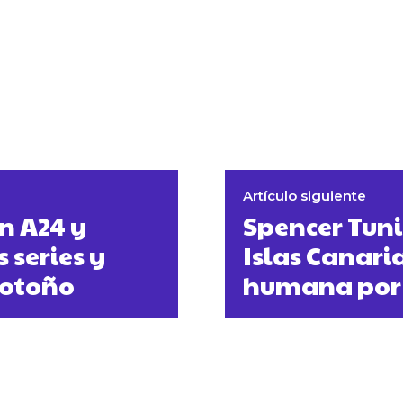
Artículo siguiente
n A24 y
Spencer Tuni
 series y
Islas Canari
 otoño
humana por 