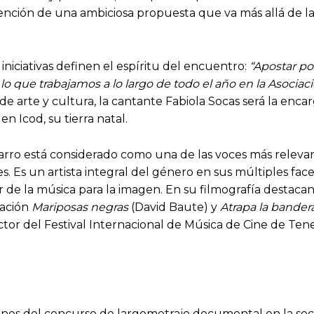
nción de una ambiciosa propuesta que va más allá de la 
iniciativas definen el espíritu del encuentro:
“Apostar por
n lo que trabajamos a lo largo de todo el año en la Asocia
ón de arte y cultura, la cantante Fabiola Socas será la 
n Icod, su tierra natal.
varro está considerado como una de las voces más relevan
s. Es un artista integral del género en sus múltiples fac
r de la música para la imagen. En su filmografía destacan
mación
Mariposas negras
(David Baute) y
Atrapa
la bander
ector del Festival Internacional de Música de Cine de Ten
nes del concurso de largometraje documental en la secció