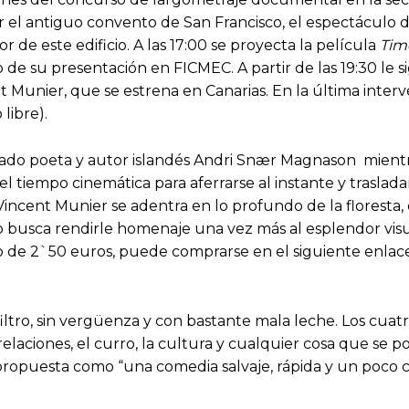
 el antiguo convento de San Francisco, el espectáculo d
or de este edificio. A las 17:00 se proyecta la película
Tim
de su presentación en FICMEC. A partir de las 19:30 le s
ent Munier, que se estrena en Canarias. En la última inte
 libre).
do poeta y autor islandés Andri Snær Magnason mientra
del tiempo cinemática para aferrarse al instante y traslad
 Vincent Munier se adentra en lo profundo de la floresta, 
solo busca rendirle homenaje una vez más al esplendor vis
cio de 2`50 euros, puede comprarse en el siguiente enla
filtro, sin vergüenza y con bastante mala leche. Los cuat
 relaciones, el curro, la cultura y cualquier cosa que se
a propuesta como “una comedia salvaje, rápida y un poco 