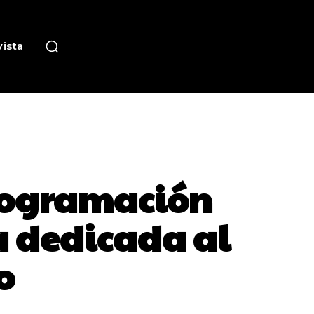
ista
rogramación
a dedicada al
o