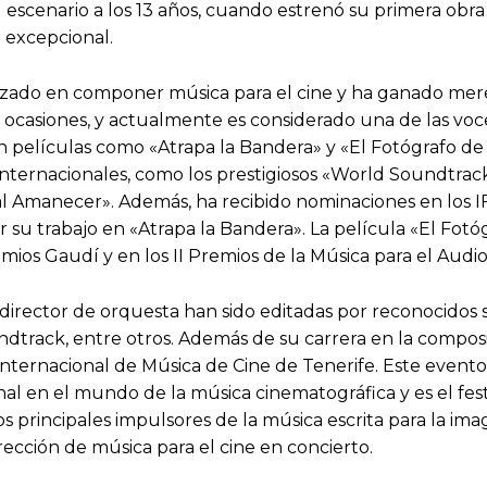
l escenario a los 13 años, cuando estrenó su primera obr
o excepcional.
izado en componer música para el cine y ha ganado mereci
casiones, y actualmente es considerado una de las voce
n películas como «Atrapa la Bandera» y «El Fotógrafo de
internacionales, como los prestigiosos «World Soundtrac
al Amanecer». Además, ha recibido nominaciones en los
por su trabajo en «Atrapa la Bandera». La película «El 
mios Gaudí y en los II Premios de la Música para el Audio
irector de orquesta han sido editadas por reconocidos se
rack, entre otros. Además de su carrera en la composici
 Internacional de Música de Cine de Tenerife. Este event
nal en el mundo de la música cinematográfica y es el fes
 principales impulsores de la música escrita para la ima
rección de música para el cine en concierto.