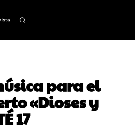
ista
úsica para el
erto «Dioses y
TÉ 17