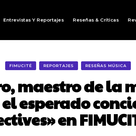
Entrevistas Y Reportajes
Reseñas & Críticas
Rev
FIMUCITÉ
REPORTAJES
RESEÑAS MÚSICA
o, maestro de la m
á el esperado conci
ctives» en FIMUCI