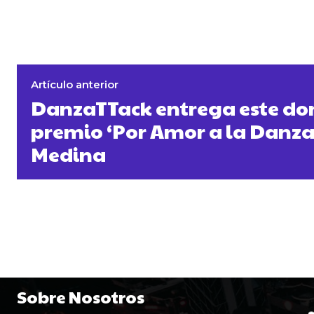
Artículo anterior
DanzaTTack entrega este do
premio ‘Por Amor a la Danza
Medina
Sobre Nosotros