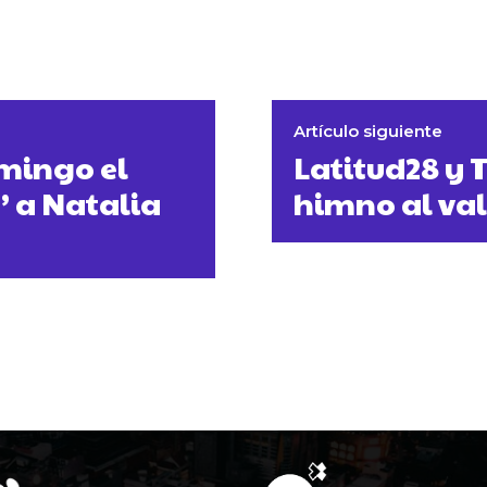
Artículo siguiente
mingo el
Latitud28 y T
’ a Natalia
himno al val