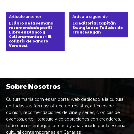
Artículo anterior
Artículo siguiente
El libro de la semana
La editorial Capitán
recomendado por El
Swing lanza Tullidos de
Libro en Blanco y
Frances Ryan
Culturamanía es «El
colibrí» de Sandro
Veronesi
Sobre Nosotros
Culturamania.com es un portal web dedicado a la cultura
en todas sus formas: ofrece entrevistas, artículos de
opinión, recomendaciones de cine y series, crónicas de
eventos, arte, literatura y colaboraciones con creadores,
todo con un enfoque cercano y apasionado por la escena
cultural contemporánea en Canarias.