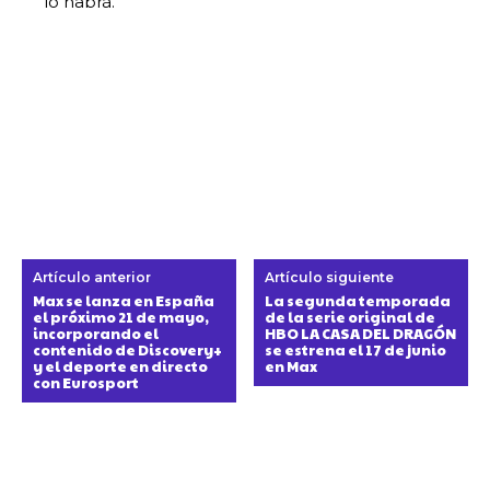
lo habrá.
Artículo anterior
Artículo siguiente
Max se lanza en España
La segunda temporada
el próximo 21 de mayo,
de la serie original de
incorporando el
HBO LA CASA DEL DRAGÓN
contenido de Discovery+
se estrena el 17 de junio
y el deporte en directo
en Max
con Eurosport