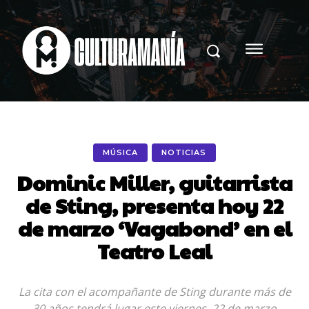
MÚSICA
NOTICIAS
Dominic Miller, guitarrista
de Sting, presenta hoy 22
de marzo ‘Vagabond’ en el
Teatro Leal
La cita con el acompañante de Sting durante más de
30 años tendrá lugar este viernes, 22 de marzo