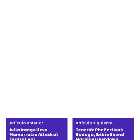
Artículo anterior
Artículo siguiente
Julia Irango lleva
Tenerife Phe Festival:
Mamarratxa Attack al
Bodega, Ibibio Sound
Teatro Leal
Machine y Getdown