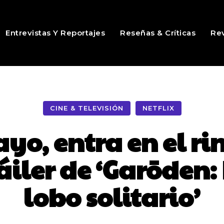
Entrevistas Y Reportajes
Reseñas & Críticas
Rev
CINE & TELEVISIÓN
NETFLIX
ayo, entra en el rin
áiler de ‘Garōden:
lobo solitario’