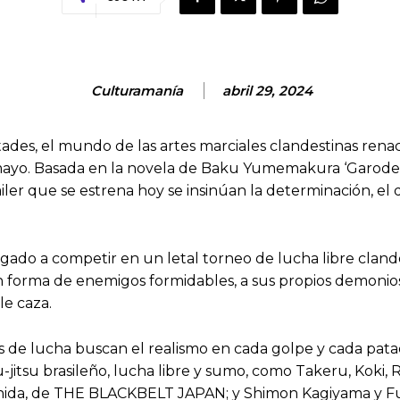
Culturamanía
abril 29, 2024
des, el mundo de las artes marciales clandestinas renac
ayo. Basada en la novela de Baku Yumemakura ‘Garoden’, e
ráiler que se estrena hoy se insinúan la determinación, el
ado a competir en un letal torneo de lucha libre clande
n forma de enemigos formidables, a sus propios demonio
le caza.
s de lucha buscan el realismo en cada golpe y cada pat
jiu-jitsu brasileño, lucha libre y sumo, como Takeru, Koki
Uchida, de THE BLACKBELT JAPAN; y Shimon Kagiyama y Fu