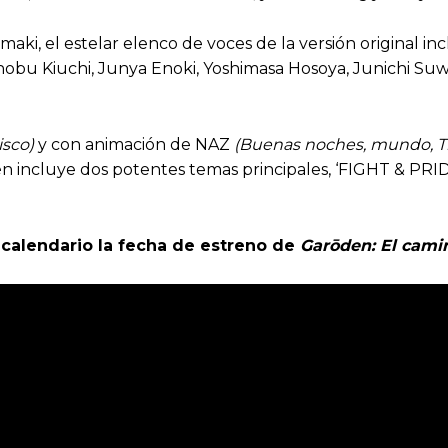
ki, el estelar elenco de voces de la versión original i
nobu Kiuchi, Junya Enoki, Yoshimasa Hosoya, Junichi Suwa
isco)
y con animación de NAZ
(Buenas noches, mundo,
T
bién incluye dos potentes temas principales, ‘FIGHT & PR
u calendario la fecha de estreno de
Garōden: El camino