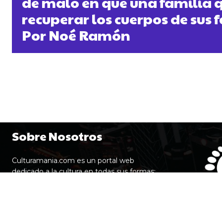
de malo en que una familia 
recuperar los cuerpos de sus f
Por Noé Ramón
Sobre Nosotros
Culturamania.com es un portal web
dedicado a la cultura en todas sus formas:
ofrece entrevistas, artículos de opinión,
recomendaciones de cine y series, crónicas
de eventos, arte, literatura y colaboraciones
con creadores, todo con un enfoque cercano