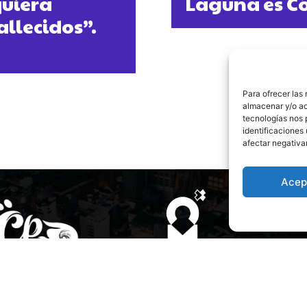
quiera
Laguna es C
allecidos”.
Para ofrecer las
almacenar y/o ac
tecnologías nos 
identificaciones 
afectar negativa
Acep