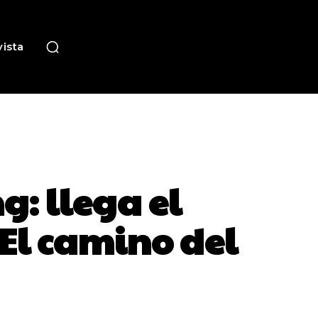
ista
g: llega el
 El camino del