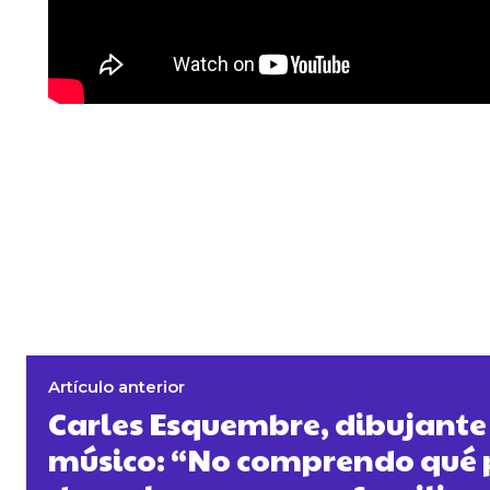
Artículo anterior
Carles Esquembre, dibujante
músico: “No comprendo qué 