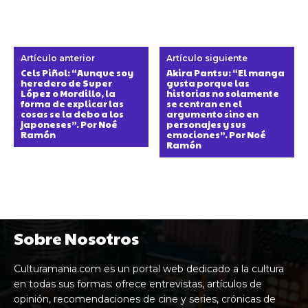
Artículo anterior
Artículo siguiente
Cels Piñol: “Aunque soy
Akira Pantsu: “El manga
heredero de Super
gusta porque las
López o Mordillo, la
historias no solamente
forma de explicar las
se centran en el
cosas se la debo a los
argumento sino en
japoneses”. Por Noé
personajes y sus
Ramón
emociones”. Por Noé
Ramón
Sobre Nosotros
Culturamania.com es un portal web dedicado a la cultura
en todas sus formas: ofrece entrevistas, artículos de
opinión, recomendaciones de cine y series, crónicas de