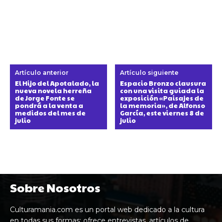
Artículo anterior
Artículo siguiente
El Hijo del Apotalado, la
Espacio Bronzo clausura
nueva novela herreña
con una visita guiada la
de Jorge Fonte se
exposición «Paisajes de
pondrá a la venta a
la memoria», de Alfonso
medidos del mes de
García, este viernes 8 de
julio
julio
Sobre Nosotros
Culturamania.com es un portal web dedicado a la cultura
en todas sus formas: ofrece entrevistas, artículos de