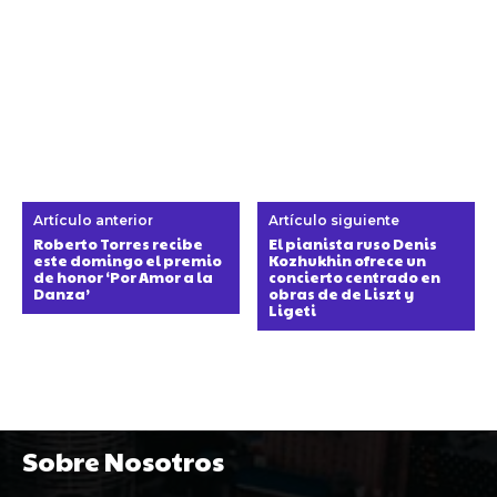
Artículo anterior
Artículo siguiente
Roberto Torres recibe
El pianista ruso Denis
este domingo el premio
Kozhukhin ofrece un
de honor ‘Por Amor a la
concierto centrado en
Danza’
obras de de Liszt y
Ligeti
Sobre Nosotros