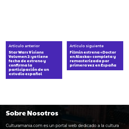
Artículo anterior
Artículo siguiente
Star Wars Visions
Filmin estrena «Doctor
Volumen 2: ya tiene
en Alaska» completa y
fecha de estreno y
remasterizada por
confirma la
primera vez en España
participación de un
estudio español
Sobre Nosotros
Culturamania.com es un portal web dedicado a la cultura