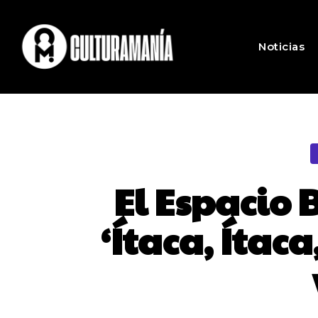
Noticias
El Espacio 
‘Ítaca, Ítac