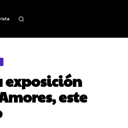
ista
a exposición
 Amores, este
o