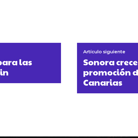
Artículo siguiente
para las
Sonora crec
min
promoción d
Canarias