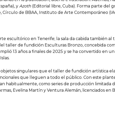
España), y
Azoth
(Editorial libre, Cuba). Forma parte del 
e, Círculo de BBAA, Instituto de Arte Contemporáneo (IAC)
e escultórico en Tenerife; la sala da cabida también al tra
va del taller de fundición Esculturas Bronzo, concebida c
a cumplió 13 años a finales de 2025 y se ha convertido en
Islas.
objetos singulares que el taller de fundición artística ela
funcionales que lleguen a todo el público. Con este pla
an habitualmente, como series de producción limitada dis
rmas, Evelina Martín y Ventura Alemán, licenciados en Be