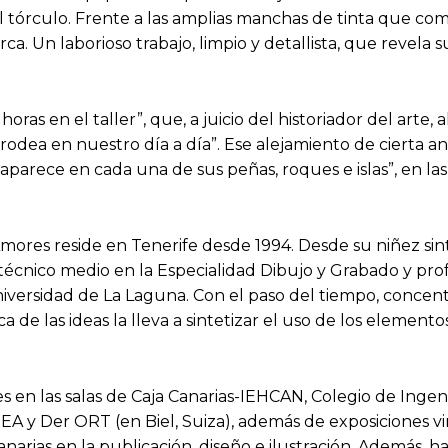
l tórculo. Frente a las amplias manchas de tinta que com
a. Un laborioso trabajo, limpio y detallista, que revela
 horas en el taller”, que, a juicio del historiador del arte,
 rodea en nuestro día a día”. Ese alejamiento de cierta ang
aparece en cada una de sus peñas, roques e islas”, en la
res reside en Tenerife desde 1994. Desde su niñez sintió 
o técnico medio en la Especialidad Dibujo y Grabado y pro
 Universidad de La Laguna. Con el paso del tiempo, concen
ca de las ideas la lleva a sintetizar el uso de los elemen
es en las salas de Caja Canarias-IEHCAN, Colegio de Ingen
EA y Der ORT (en Biel, Suiza), además de exposiciones vi
Canarias en la publicación, diseño e ilustración. Además, 