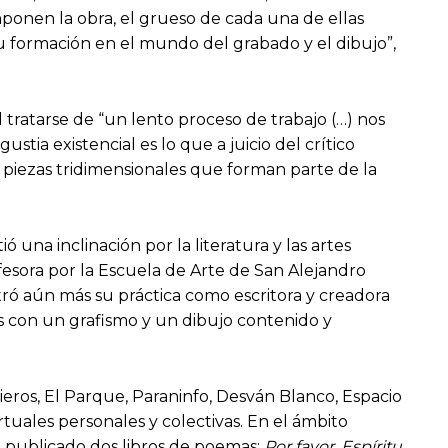
ponen la obra, el grueso de cada una de ellas
 su formación en el mundo del grabado y el dibujo”,
 al tratarse de “un lento proceso de trabajo (…) nos
ustia existencial es lo que a juicio del crítico
s piezas tridimensionales que forman parte de la
una inclinación por la literatura y las artes
fesora por la Escuela de Arte de San Alejandro
tró aún más su práctica como escritora y creadora
tos con un grafismo y un dibujo contenido y
ieros, El Parque, Paraninfo, Desván Blanco, Espacio
rtuales personales y colectivas. En el ámbito
ha publicado dos libros de poemas:
Por favor, Espíritu