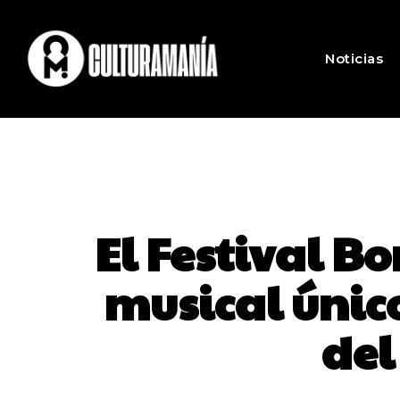
Noticias
El Festival B
musical único 
del