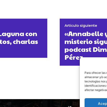
Artículo siguiente
a Laguna con
«Annabelle y
tos, charlas
misterio sigu
podcast Dim
Pérez
Para ofrecer las
almacenar y/o ac
tecnologías nos 
identificaciones 
afectar negativa
Acep