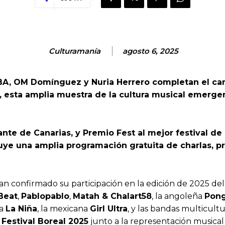
Culturamanía
agosto 6, 2025
MVBA, OM Domínguez y Nuria Herrero
completan el car
s, esta amplia muestra de la cultura musical emerg
ante de Canarias, y Premio Fest al mejor festival d
e una amplia programación gratuita de charlas, pro
han confirmado su participación en la edición de 2025 de
Beat
,
Pablopablo
,
Matah & Chalart58
, la angoleña
Pon
na
La Niña
, la mexicana
Girl Ultra
, y las bandas multicult
l
Festival Boreal 2025
junto a la representación musical