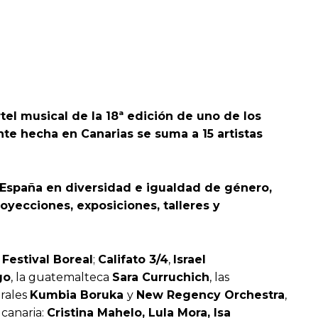
tel musical de la 18ª edición de uno de los
ente hecha en Canarias se suma a
15 artistas
e España en diversidad e igualdad de género,
yecciones, exposiciones, talleres y
l
Festival Boreal
;
Califato 3/4
,
Israel
go
, la guatemalteca
Sara Curruchich
, las
urales
Kumbia Boruka
y
New Regency Orchestra
,
 canaria:
Cristina Mahelo, Lula Mora, Isa