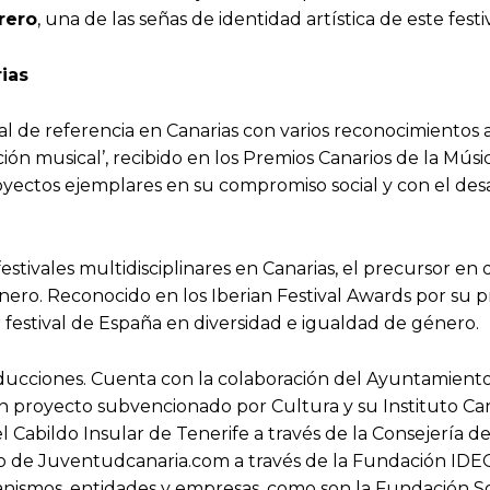
rero
, una de las señas de identidad artística de este festiv
rias
 de referencia en Canarias con varios reconocimientos a l
n musical’, recibido en los Premios Canarios de la Músic
yectos ejemplares en su compromiso social y con el desar
festivales multidisciplinares en Canarias, el precursor e
nero. Reconocido en los Iberian Festival Awards por su p
r festival de España en diversidad e igualdad de género.
ucciones. Cuenta con la colaboración del Ayuntamiento d
 proyecto subvencionado por Cultura y su Instituto Cana
l Cabildo Insular de Tenerife a través de la Consejería de
o de Juventudcanaria.com a través de la Fundación IDEO
anismos, entidades y empresas, como son la Fundación Sg