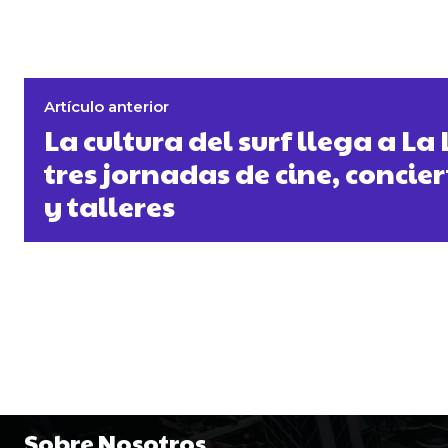
Artículo anterior
La cultura del surf llega a L
tres jornadas de cine, concier
y talleres
Sobre Nosotros