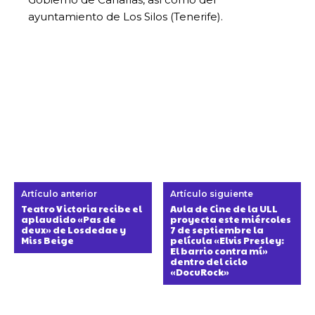
ayuntamiento de Los Silos (Tenerife).
Artículo anterior
Artículo siguiente
Teatro Victoria recibe el
Aula de Cine de la ULL
aplaudido «Pas de
proyecta este miércoles
deux» de Losdedae y
7 de septiembre la
Miss Beige
película «Elvis Presley:
El barrio contra mí»
dentro del ciclo
«DocuRock»