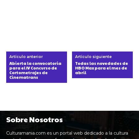
Artículo anterior
Artículo siguiente
Abierta la convocatoria
Todas las novedades de
para el IV Concurso de
HBO Max para el mes de
Cortometrajes de
abril
Cinematrans
Sobre Nosotros
Culturamania.com es un portal web dedicado a la cultura