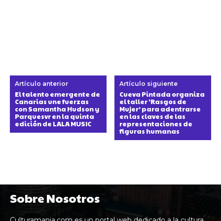
Artículo anterior
Artículo siguiente
El talento emergente de
Cueva Pintada organiza
Canarias une fuerzas
el taller ‘Rasgos de
con Samantha Hudson y
Mujer’ para adentrarse
Parquesvr en la quinta
en las claves de las
edición de LALA MUSIC
representaciones de
figuras humanas
Sobre Nosotros
Culturamania.com es un portal web dedicado a la cultura