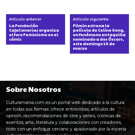
Artículo anterior
Artículo siguiente
La Fundación
Filmin estrena la
CajaCanarias organiza
película de Celine Song,
el foro Feminismo en el
un fenómeno en taquilla
cómic
nominado a dos Óscars,
este domingo 10 de
marzo
Sobre Nosotros
Culturamania.com es un portal web dedicado a la cultura
en todas sus formas: ofrece entrevistas, artículos de
opinión, recomendaciones de cine y series, crónicas de
eventos, arte, literatura y colaboraciones con creadores,
todo con un enfoque cercano y apasionado por la escena