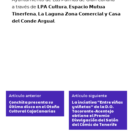
a través de 𝗟𝗣𝗔 𝗖𝘂𝗹𝘁𝘂𝗿𝗮, 𝗘𝘀𝗽𝗮𝗰𝗶𝗼 𝗠𝘂𝘁𝘂𝗮
𝗧𝗶𝗻𝗲𝗿𝗳𝗲𝗻𝗮, 𝗟𝗮 𝗟𝗮𝗴𝘂𝗻𝗮 𝗭𝗼𝗻𝗮 𝗖𝗼𝗺𝗲𝗿𝗰𝗶𝗮𝗹 𝘆 𝗖𝗮𝘀𝗮
𝗱𝗲𝗹 𝗖𝗼𝗻𝗱𝗲 𝗔𝗿𝗴𝘂𝗮𝗹.
Artículo anterior
Artículo siguiente
Conchita presenta su
La inciativa “Entre viñas
último disco en el Otoño
y viñetas” de la D.O.
Cultural CajaCanarias
Tacoronte-Acentejo
obtiene el Premio
Divulgación del Salón
del Cómic de Tenerife