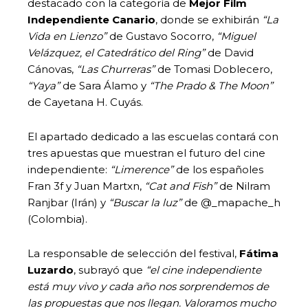
destacado con la categoría de
Mejor Film
Independiente Canario
, donde se exhibirán
“La
Vida en Lienzo”
de Gustavo Socorro,
“Miguel
Velázquez, el Catedrático del Ring”
de David
Cánovas,
“Las Churreras”
de Tomasi Doblecero,
“Yaya”
de Sara Álamo y
“The Prado & The Moon”
de Cayetana H. Cuyás.
El apartado dedicado a las escuelas contará con
tres apuestas que muestran el futuro del cine
independiente:
“Limerence”
de los españoles
Fran 3f y Juan Martxn,
“Cat and Fish”
de Nilram
Ranjbar (Irán) y
“Buscar la luz”
de @_mapache_h
(Colombia).
La responsable de selección del festival,
Fátima
Luzardo
, subrayó que
“el cine independiente
está muy vivo y cada año nos sorprendemos de
las propuestas que nos llegan. Valoramos mucho