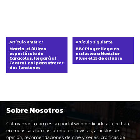
Artículo anterior
Artículo siguiente
Matria, el último
BBC Player llega en
espectáculo de
exclusiva a Movistar
Caracolas, llegará al
Plus+ el 15 de octubre
Teatro Leal para ofrecer
dos funciones
Sobre Nosotros
Culturamania.com es un portal web dedicado a la cultura
en todas sus formas: ofrece entrevistas, artículos de
opinión, recomendaciones de cine y series, crónicas de