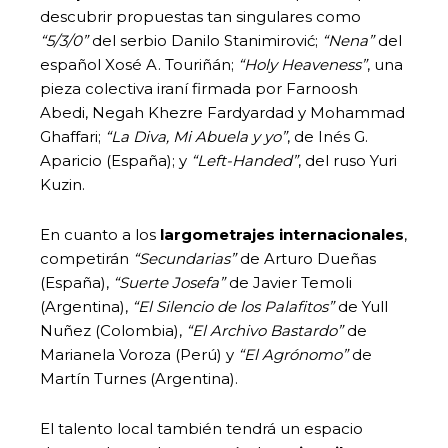
descubrir propuestas tan singulares como
“5/3/0”
del serbio Danilo Stanimirović;
“Nena”
del
español Xosé A. Touriñán;
“Holy Heaveness”
, una
pieza colectiva iraní firmada por Farnoosh
Abedi, Negah Khezre Fardyardad y Mohammad
Ghaffari;
“La Diva, Mi Abuela y yo”
, de Inés G.
Aparicio (España); y
“Left-Handed”
, del ruso Yuri
Kuzin.
En cuanto a los
largometrajes internacionales
,
competirán
“Secundarias”
de Arturo Dueñas
(España),
“Suerte Josefa”
de Javier Temoli
(Argentina),
“El Silencio de los Palafitos”
de Yull
Nuñez (Colombia),
“El Archivo Bastardo”
de
Marianela Voroza (Perú) y
“El Agrónomo”
de
Martín Turnes (Argentina).
El talento local también tendrá un espacio