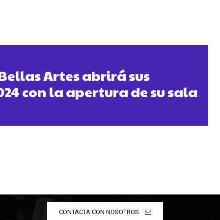
 Bellas Artes abrirá sus
024 con la apertura de su sala
CONTACTA CON NOSOTROS