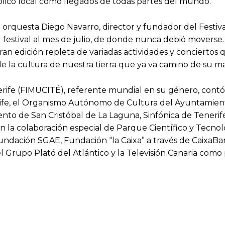
blico local como llegados de todas partes del mundo.
orquesta Diego Navarro, director y fundador del Festiva
festival al mes de julio, de donde nunca debió moverse.
n edición repleta de variadas actividades y conciertos qu
 de la cultura de nuestra tierra que ya va camino de su m
erife (FIMUCITÉ), referente mundial en su género, contó e
enerife, el Organismo Autónomo de Cultura del Ayuntamie
o de San Cristóbal de La Laguna, Sinfónica de Tenerife, 
n la colaboración especial de Parque Científico y Tecnol
Fundación SGAE, Fundación “la Caixa” a través de Caixa
, el Grupo Plató del Atlántico y la Televisión Canaria como