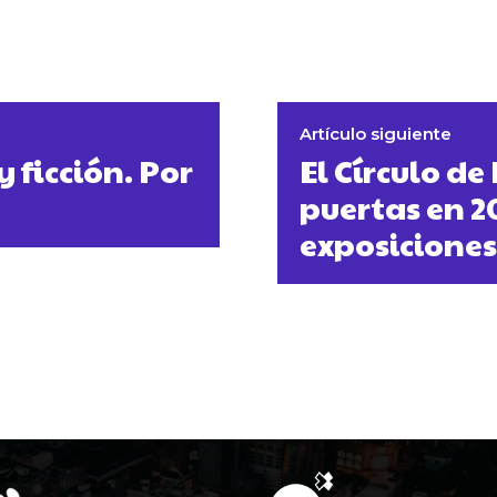
Artículo siguiente
 ficción. Por
El Círculo de
puertas en 2
exposiciones