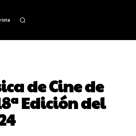
ista
ica de Cine de
18ª Edición del
024