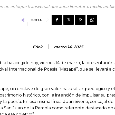
n un enfoque transversal que aúna literatura, medio ambie
CUOTA
Erick
marzo 14, 2025
bla ha acogido hoy, viernes 14 de marzo, la presentación
ival Internacional de Poesía “Mazapé”, que se llevará a c
apé, un enclave de gran valor natural, arqueológico y e
atrimonio histórico, con la intención de impulsar su pres
y la poesía. En esa misma línea, Juan Siverio, concejal de
er a San Juan de la Rambla como referente destacado en 
cia ese objetivo”.