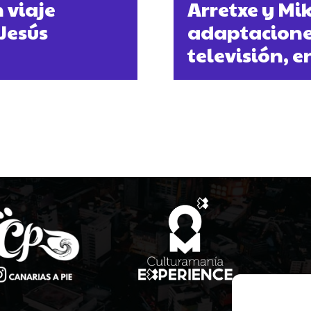
 viaje
Arretxe y Mi
Jesús
adaptaciones
televisión, e