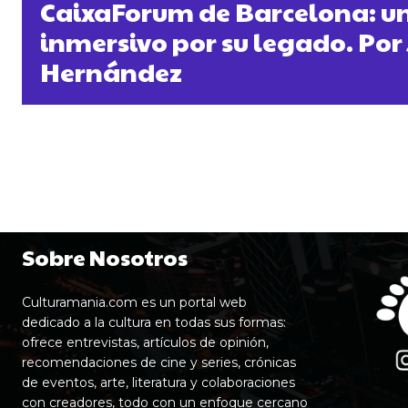
CaixaForum de Barcelona: un
inmersivo por su legado. Por 
Hernández
Sobre Nosotros
Culturamania.com es un portal web
dedicado a la cultura en todas sus formas:
ofrece entrevistas, artículos de opinión,
recomendaciones de cine y series, crónicas
de eventos, arte, literatura y colaboraciones
con creadores, todo con un enfoque cercano