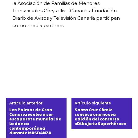
la Asociación de Familias de Menores
Transexuales Chrysallis – Canarias. Fundación
Diario de Avisos y Televisión Canaria participan
como media partners.
Artículo anterior
Artículo siguiente
Las Palmas de Gran
Santa Cruz Cómic
Canaria vuelve a ser
convoca una nueva
escaparate mundial de
edición del concurso
la danza
«Dibuja tu Superhéroe»
contemporánea
durante MASDANZA