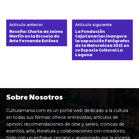
Artículo anterior
Artículo siguiente
Reseña: Charla de Jaime
La Fundación
Martín en la Escuela de
CajaCanarias inaugura
Arte Fernando Estévez
la exposición Fotógrafos
de la Naturaleza 2021 en
su Espacio Cultural La
Laguna
Sobre Nosotros
Culturamania.com es un portal web dedicado a la cultura
en todas sus formas: ofrece entrevistas, artículos de
opinión, recomendaciones de cine y series, crónicas de
eventos, arte, literatura y colaboraciones con creadores,
todo con un enfoque cercano y apasionado por la escena