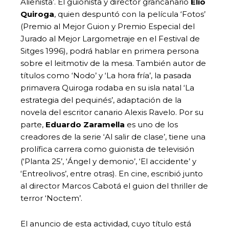
Alienista’. El guionista y director grancanario
Elio
Quiroga
, quien despuntó con la película ‘Fotos’
(Premio al Mejor Guion y Premio Especial del
Jurado al Mejor Largometraje en el Festival de
Sitges 1996), podrá hablar en primera persona
sobre el leitmotiv de la mesa. También autor de
títulos como ‘Nodo’ y ‘La hora fría’, la pasada
primavera Quiroga rodaba en su isla natal ‘La
estrategia del pequinés’, adaptación de la
novela del escritor canario Alexis Ravelo. Por su
parte,
Eduardo Zaramella
es uno de los
creadores de la serie ‘Al salir de clase’, tiene una
prolífica carrera como guionista de televisión
(‘Planta 25’, ‘Ángel y demonio’, ‘El accidente’ y
‘Entreolivos’, entre otras). En cine, escribió junto
al director Marcos Cabotá el guion del thriller de
terror ‘Noctem’.
El anuncio de esta actividad, cuyo título está