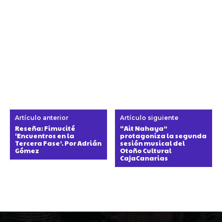
Artículo anterior
Artículo siguiente
Reseña: Fimucité
“Ait Nahaya”
‘Encuentros en la
protagoniza la segunda
Tercera Fase’. Por Adrián
sesión musical del
Gómez
Otoño Cultural
CajaCanarias