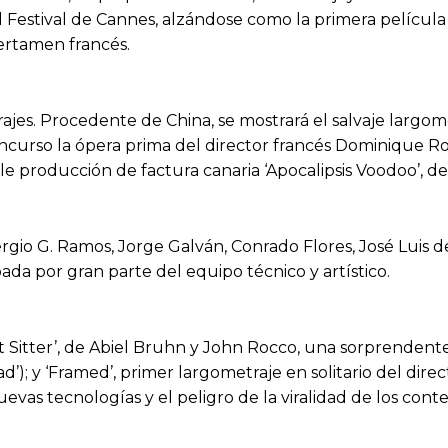
Festival de Cannes, alzándose como la primera película 
certamen francés.
ajes. Procedente de China, se mostrará el salvaje largome
ncurso la ópera prima del director francés Dominique Roc
ble producción de factura canaria ‘Apocalipsis Voodoo’, 
gio G. Ramos, Jorge Galván, Conrado Flores, José Luis de
pada por gran parte del equipo técnico y artístico.
t Sitter’, de Abiel Bruhn y John Rocco, una sorprendent
); y ‘Framed’, primer largometraje en solitario del direc
 nuevas tecnologías y el peligro de la viralidad de los cont