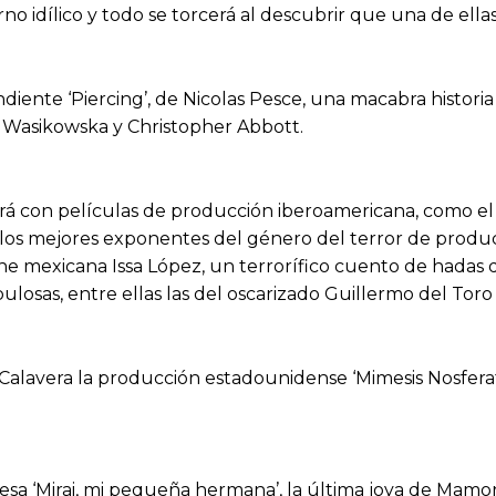
o idílico y todo se torcerá al descubrir que una de ella
diente ‘Piercing’, de Nicolas Pesce, una macabra histori
ia Wasikowska y Christopher Abbott.
á con películas de producción iberoamericana, como el thr
los mejores exponentes del género del terror de producc
e cine mexicana Issa López, un terrorífico cuento de hadas
bulosas, entre ellas las del oscarizado Guillermo del Toro
la Calavera la producción estadounidense ‘Mimesis Nosfer
sa ‘Mirai, mi pequeña hermana’, la última joya de Mamor