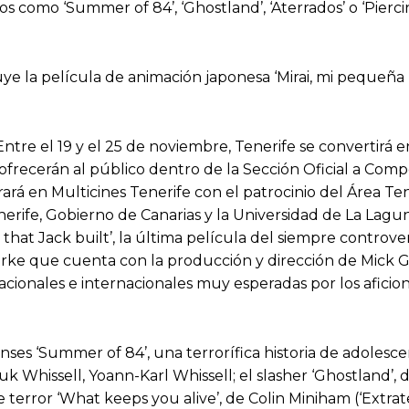
os como ‘Summer of 84’, ‘Ghostland’, ‘Aterrados’ o ‘Pierci
luye la película de animación japonesa ‘Mirai, mi pequeñ
Entre el 19 y el 25 de noviembre, Tenerife se convertirá
ofrecerán al público dentro de la Sección Oficial a Comp
brará en Multicines Tenerife con el patrocinio del Área Te
rife, Gobierno de Canarias y la Universidad de La Lagun
that Jack built’, la última película del siempre controver
ke que cuenta con la producción y dirección de Mick Gar
ionales e internacionales muy esperadas por los aficio
ses ‘Summer of 84’, una terrorífica historia de adolesce
k Whissell, Yoann-Karl Whissell; el slasher ‘Ghostland’, d
e terror ‘What keeps you alive’, de Colin Miniham (‘Extrat