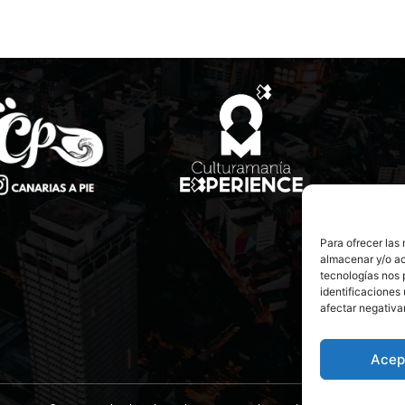
Para ofrecer las
almacenar y/o ac
tecnologías nos 
identificaciones 
afectar negativa
Acep