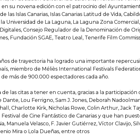
 en su novena edición con el patrocinio del Ayuntamient
las Islas Canarias, Islas Canarias Latitud de Vida, Cabild
de la Universidad de La Laguna, La Laguna Zona Comercia
s Digitales, Consejo Regulador de la Denominación de O
s, Fundación SGAE, Teatro Leal, Tenerife Film Commissio
 años de trayectoria ha logrado una importante repercus
país, miembro de Méliès International Festivals Federati
l de más de 900.000 espectadores cada año.
de las citas a tener en cuenta, gracias a la participaci
 Dante, Lou Ferrigno, Sam J. Jones, Deborah Nadoolman,
shall, Charlotte Kirk, Nicholas Rowe, Colin Arthur, Jack
el Festival de Cine Fantástico de Canarias y que han pue
, Manuela Velasco, F. Javier Gutiérrez, Víctor Clavijo, Si
enio Mira o Lola Dueñas, entre otros