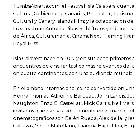
TumbaAbierta.com, el Festival Isla Calavera cuenta
Cultura, Gobierno de Canarias, Promotur, Turismo de 
Cultural y Canary Islands Film; y la colaboración 
Luxury, Juan Antonio Ribas Subtítulos y Edicione
de África, Culturamanía, CinemaNext, Flaming Frame
Royal Bliss.
Isla Calavera nace en 2017 y en sus ocho primeros
encuentros de cine fantástico más relevantes del 
en cuatro continentes, con una audiencia mundia
En el ámbito internacional se ha convertido en una 
Henry Thomas, Adrienne Barbeau, John Landis, Joe
Naughton, Enzo G. Castellari, Mick Garris, Neil Mar
invitados que han visitado Tenerife en el marco d
cinematográficos son Belén Rueda, Álex de la Iglesia
Cabezas, Víctor Matellano, Juanma Bajo Ulloa, Eug