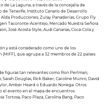
o de La Laguna, a través de la concejalía de
o de Tenerife, Instituto Canario de Desarrollo
l, Alda Producciones, Zulay Panaderías, Grupo Fly
rigen Tacoronte-Acentejo, Mercado Nuestra Señora
n, José Acosta Style, Audi Canarias, Coca-Cola y
ión y está considerado como uno de los
on (MIFF), que agrupa a 32 miembros de 22 países
ón de figuras tan relevantes como Ron Perlman,
 Sarah Douglas, Rick Baker, Caroline Munro, David
 Taylor, Amber Heard o Eduardo Noriega. Otros
sto el evento en el mapa de encuentros
lvia Tortosa, Paco Plaza, Carolina Bang, Paco