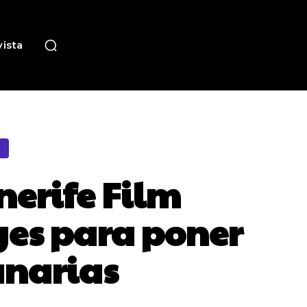
ista
enerife Film
ges para poner
anarias