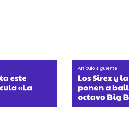
Artículo siguiente
ta este
Los Sirex y l
ícula «La
ponen a bail
octavo Big B