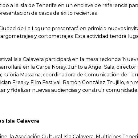
ido a la isla de Tenerife en un enclave de referencia par
a presentación de casos de éxito recientes.
 Ciudad de La Laguna presentará en primicia nuevos invit
 largometrajes y cortometrajes. Esta actividad tendrá lugar
Festival Isla Calavera participará en la mesa redonda ‘Nuev
ollará en la Carpa Noray. Junto a Ángel Sala, director a
 Glòria Massana, coordinadora de Comunicación de Terro
lician Freaky Film Festival; Ramón González Trujillo, en r
ar y fidelizar nuevas audiencias y construir comunidades
s Isla Calavera
e, la Asociación Cultural Isla Calavera, Multicines Teneri