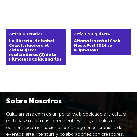
Artículo anterior
Artículo siguiente
La librería, de Isabel
Aitana traerá al Cook
Coixet, clausura el
Music Fest 2024 su
ciclo Mujeres
#αlphaTour
realizadoras (2) de la
Filmoteca CajaCanarias
Sobre Nosotros
Culturamania.com es un portal web dedicado a la cultura
en todas sus formas: ofrece entrevistas, artículos de
opinión, recomendaciones de cine y series, crónicas de
eventos, arte, literatura y colaboraciones con creadores,