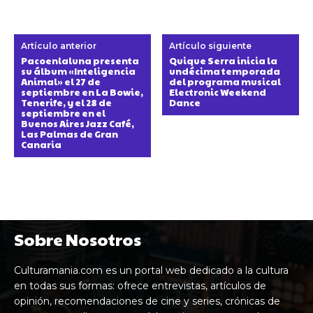
Artículo anterior
Artículo siguiente
Pacoenlaluna presenta
Quique Serra inicia la
su álbum «Inteligencia
undécima temporada
Animal» el 27 de
del programa musical
septiembre en La Bowie,
Electronic Weekend
Tenerife, y el 28 de
Dance
septiembre en el
Buenos Aires Jazz Café,
Las Palmas de Gran
Canaria
Sobre Nosotros
Culturamania.com es un portal web dedicado a la cultura
en todas sus formas: ofrece entrevistas, artículos de
opinión, recomendaciones de cine y series, crónicas de