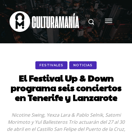
FESTIVALES
NOTICIAS
El Festival Up & Down
programa seis conciertos
en Tenerife y Lanzarote
Nicotine Swing, Yexza Lara & Pablo Selnik, Satomi
Morimoto y Yul Ballesteros Trío actuarán del 27 al 30
de abril en el Castillo San Felipe del Puerto de la Cruz,