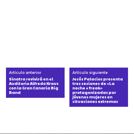
Artículo anterior
Artículo siguiente
Sinatra revivirá en el
Jesús Palacios presenta
Auditorio Alfredo Kraus
tres sesiones de «La
con la Gran Canaria Big
noche + freak»
Band
protagonizadas por
jóvenes mujeres en
situaciones extremas