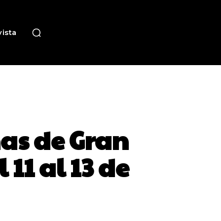
ista
as de Gran
 11 al 13 de