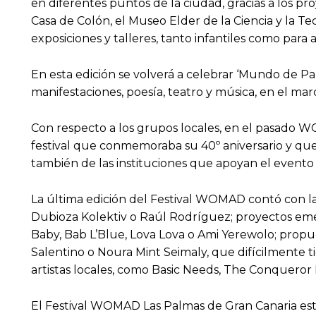
en diferentes puntos de la ciudad, gracias a los p
Casa de Colón, el Museo Elder de la Ciencia y la Tec
exposiciones y talleres, tanto infantiles como para 
En esta edición se volverá a celebrar ‘Mundo de Pa
manifestaciones, poesía, teatro y música, en el marc
Con respecto a los grupos locales, en el pasado WO
festival que conmemoraba su 40º aniversario y qu
también de las instituciones que apoyan el evento y
La última edición del Festival WOMAD contó con l
Dubioza Kolektiv o Raúl Rodríguez; proyectos em
Baby, Bab L’Blue, Lova Lova o Ami Yerewolo; propue
Salentino o Noura Mint Seimaly, que difícilmente 
artistas locales, como Basic Needs, The Conqueror
El Festival WOMAD Las Palmas de Gran Canaria está