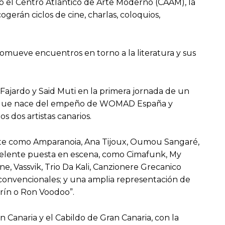
mo el Centro Atlántico de Arte Moderno (CAAM), la
ogerán ciclos de cine, charlas, coloquios,
romueve encuentros en torno a la literatura y sus
Fajardo y Said Muti en la primera jornada de un
ción que nace del empeño de WOMAD España y
s dos artistas canarios.
ente como Amparanoia, Ana Tijoux, Oumou Sangaré,
celente puesta en escena, como Cimafunk, My
, Vassvik, Trio Da Kali, Canzionere Grecanico
 convencionales; y una amplia representación de
grín o Ron Voodoo”.
Canaria y el Cabildo de Gran Canaria, con la