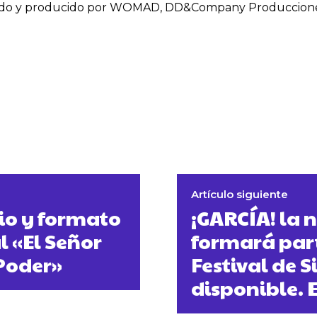
irigido y producido por WOMAD, DD&Company Produccione
Artículo siguiente
io y formato
¡GARCÍA! la 
l «El Señor
formará parte
 Poder»
Festival de S
disponible. 