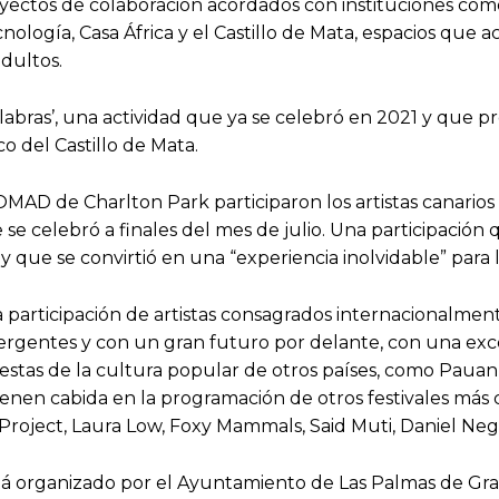
royectos de colaboración acordados con instituciones co
nología, Casa África y el Castillo de Mata, espacios que ac
adultos.
labras’, una actividad que ya se celebró en 2021 y que p
o del Castillo de Mata.
MAD de Charlton Park participaron los artistas canarios 
e se celebró a finales del mes de julio. Una participa
 que se convirtió en una “experiencia inolvidable” para lo
a participación de artistas consagrados internacionalm
ergentes y con un gran futuro por delante, con una ex
stas de la cultura popular de otros países, como Pauanne
tienen cabida en la programación de otros festivales más
 Project, Laura Low, Foxy Mammals, Said Muti, Daniel Ne
 organizado por el Ayuntamiento de Las Palmas de Gran 