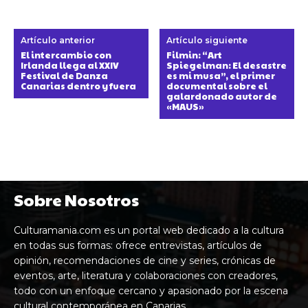
Artículo anterior
Artículo siguiente
El intercambio con
Filmin: “Art
Irlanda llega al XXIV
Spiegelman: El desastre
Festival de Danza
es mi musa”, el primer
Canarias dentro y fuera
documental sobre el
galardonado autor de
«MAUS»
Sobre Nosotros
Culturamania.com es un portal web dedicado a la cultura
en todas sus formas: ofrece entrevistas, artículos de
opinión, recomendaciones de cine y series, crónicas de
eventos, arte, literatura y colaboraciones con creadores,
todo con un enfoque cercano y apasionado por la escena
cultural contemporánea en Canarias.