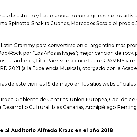
 de estudio y ha colaborado con algunos de los artistas
rto Spinetta, Shakira, Juanes, Mercedes Sosa o el propio 
 Latin Grammy para convertirse en el argentino más prem
op/Rock por “Los Años salvajes”; mejor canción de rock p
stos galardones, Fito Páez suma once Latin GRAMMY y un 
21 (a la Excelencia Musical), otorgado por la Academi
as de este viernes 19 de mayo en los sitios webs oficiales
Europa, Gobierno de Canarias, Unión Europea, Cabildo d
 Desarrollo Cultural, Islas Canarias, Archipiélago Rentin
e al Auditorio Alfredo Kraus en el año 2018