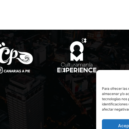
Para ofrecer las
almacenar y/o ac
tecnologías nos 
identificaciones 
afectar negativa
Acep