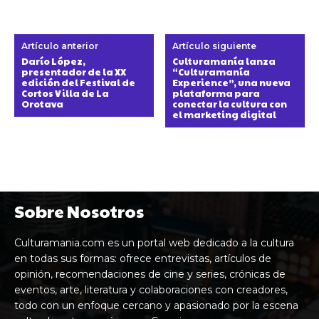
Artículo anterior
Artículo siguiente
Darío López,
Culturamanía lanza
presentador de la XX
“Culturamanía
edición del Festival de
Experience”, una nueva
Cortos Villa de La
plataforma para
Orotava
conectar la cultura con
el marketing digital
Sobre Nosotros
Culturamania.com es un portal web dedicado a la cultura
en todas sus formas: ofrece entrevistas, artículos de
opinión, recomendaciones de cine y series, crónicas de
eventos, arte, literatura y colaboraciones con creadores,
todo con un enfoque cercano y apasionado por la escena