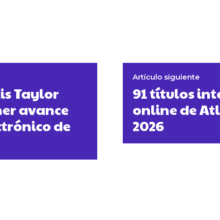
Artículo siguiente
is Taylor
91 títulos i
mer avance
online de At
ctrónico de
2026