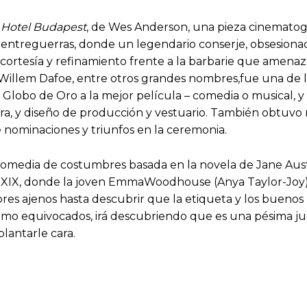
 Hotel Budapest
, de Wes Anderson, una pieza cinematog
entreguerras, donde un legendario conserje, obsesionad
cortesía y refinamiento frente a la barbarie que amenaz
Willem Dafoe, entre otros grandes nombres,fue una de l
l Globo de Oro a la mejor película – comedia o musical,
nora, y diseño de producción y vestuario. También obtuvo
 nominaciones y triunfos en la ceremonia.
media de costumbres basada en la novela de Jane Austen.
lo XIX, donde la joven EmmaWoodhouse (Anya Taylor-Joy)
res ajenos hasta descubrir que la etiqueta y los buenos
como equivocados, irá descubriendo que es una pésima ju
plantarle cara.