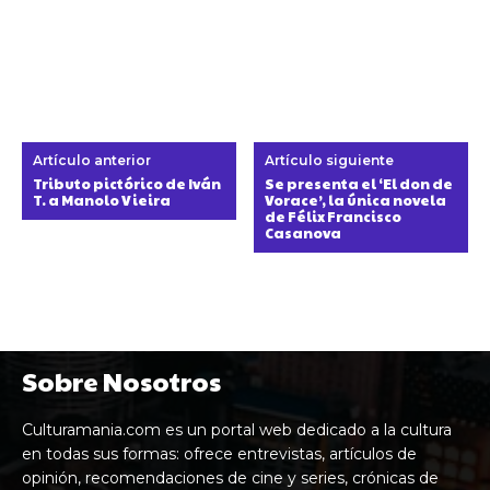
Artículo anterior
Artículo siguiente
Tributo pictórico de Iván
Se presenta el ‘El don de
T. a Manolo Vieira
Vorace’, la única novela
de Félix Francisco
Casanova
Sobre Nosotros
Culturamania.com es un portal web dedicado a la cultura
en todas sus formas: ofrece entrevistas, artículos de
opinión, recomendaciones de cine y series, crónicas de