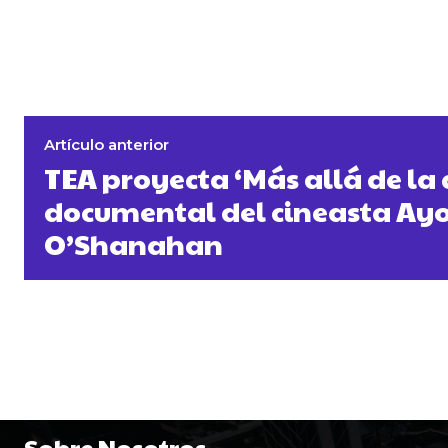
Artículo anterior
TEA proyecta ‘Más allá de la c
documental del cineasta Ay
O’Shanahan
Sobre Nosotros