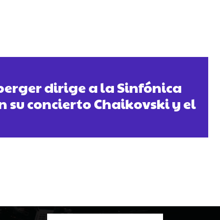
erger dirige a la Sinfónica
n su concierto Chaikovski y el