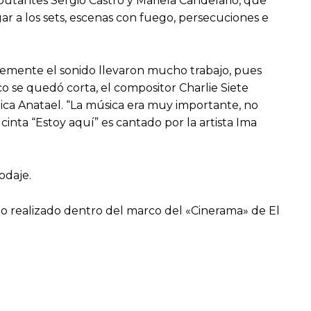
utantes Sergio Castro y Mariela Candelario, que
ar a los sets, escenas con fuego, persecuciones e
blemente el sonido llevaron mucho trabajo, pues
o se quedó corta, el compositor Charlie Siete
lica Anatael. “La música era muy importante, no
inta “Estoy aquí” es cantado por la artista Ima
odaje.
ento realizado dentro del marco del «Cinerama» de El