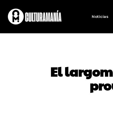
Noticias
El largome
pro