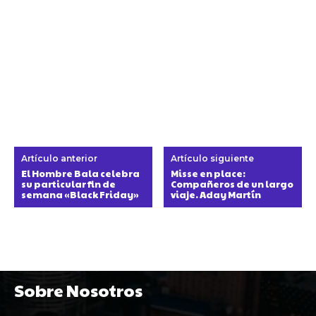
Artículo anterior
Artículo siguiente
El Hombre Bala celebra
Misse en place:
su particular fin de
Compañeros de un largo
semana «Black Friday»
viaje. Aday Martín
Sobre Nosotros