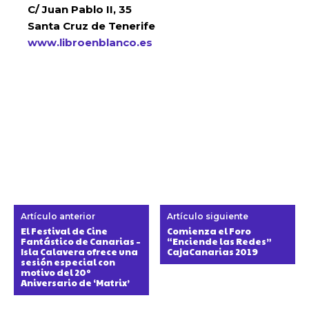
C/ Juan Pablo II, 35
Santa Cruz de Tenerife
www.libroenblanco.es
Artículo anterior
Artículo siguiente
El Festival de Cine
Comienza el Foro
Fantástico de Canarias –
“Enciende las Redes”
Isla Calavera ofrece una
CajaCanarias 2019
sesión especial con
motivo del 20º
Aniversario de ‘Matrix’